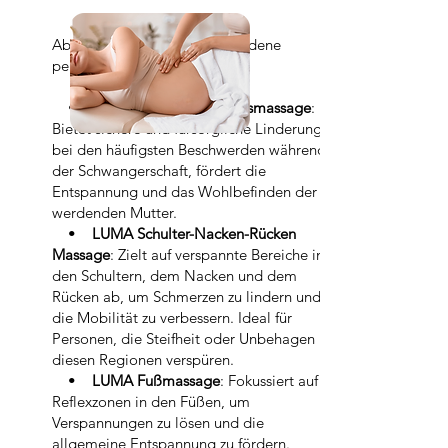
Absolut. Ich gehe auf verschiedene
persönliche Bedürfnisse ein:
•
LUMA Schwangerschaftsmassage
:
Bietet sichere und fürsorgliche Linderung
bei den häufigsten Beschwerden während
der Schwangerschaft, fördert die
Entspannung und das Wohlbefinden der
werdenden Mutter.
•
LUMA Schulter-Nacken-Rücken
Massage
: Zielt auf verspannte Bereiche in
den Schultern, dem Nacken und dem
Rücken ab, um Schmerzen zu lindern und
die Mobilität zu verbessern. Ideal für
Personen, die Steifheit oder Unbehagen in
diesen Regionen verspüren.
•
LUMA Fußmassage
: Fokussiert auf
Reflexzonen in den Füßen, um
Verspannungen zu lösen und die
allgemeine Entspannung zu fördern.