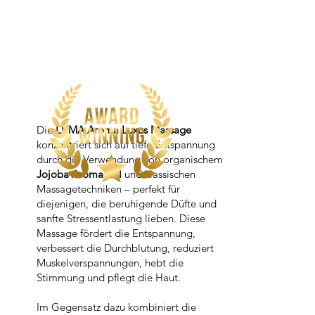
Die
LUMA Aroma Luxus Massage
konzentriert sich auf tiefe Entspannung
durch die Verwendung von organischem
Jojoba Aroma-Oil
und klassischen
Massagetechniken – perfekt für
diejenigen, die beruhigende Düfte und
sanfte Stressentlastung lieben. Diese
Massage fördert die Entspannung,
verbessert die Durchblutung, reduziert
Muskelverspannungen, hebt die
Stimmung und pflegt die Haut.
Im Gegensatz dazu kombiniert die