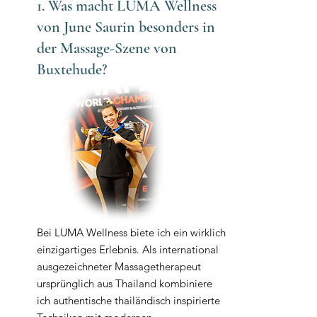
1. Was macht LUMA Wellness
umliegenden Region. Ob Sie nach der perfekten
„Massage Buxtehude“ suchen oder die beste „Thai
von June Saurin besonders in
Massage Buxtehude“ erleben möchten, ich bin hier,
der Massage-Szene von
um Sie zu beraten.
Buxtehude?
Bei LUMA Wellness biete ich ein wirklich
einzigartiges Erlebnis. Als international
ausgezeichneter Massagetherapeut
ursprünglich aus Thailand kombiniere
ich authentische thailändisch inspirierte