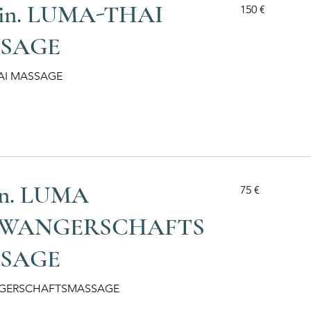
150
in. LUMA-THAI
150 €
Euro
SAGE
AI MASSAGE
75
in. LUMA
75 €
Euro
WANGERSCHAFTS
SAGE
GERSCHAFTSMASSAGE