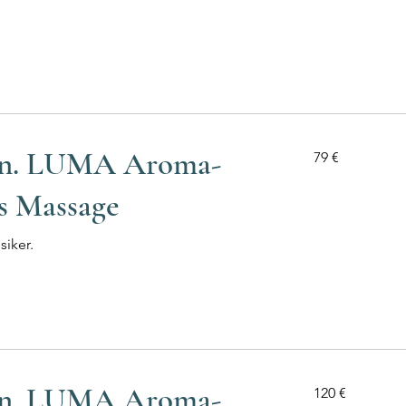
79
n. LUMA Aroma-
79 €
Euro
s Massage
siker.
120
n. LUMA Aroma-
120 €
Euro