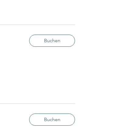
Buchen
Buchen