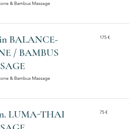
Stone & Bambus Massage
175
min BALANCE-
175 €
Euro
NE / BAMBUS
SAGE
Stone & Bambus Massage
75
in. LUMA-THAI
75 €
Euro
SAGE