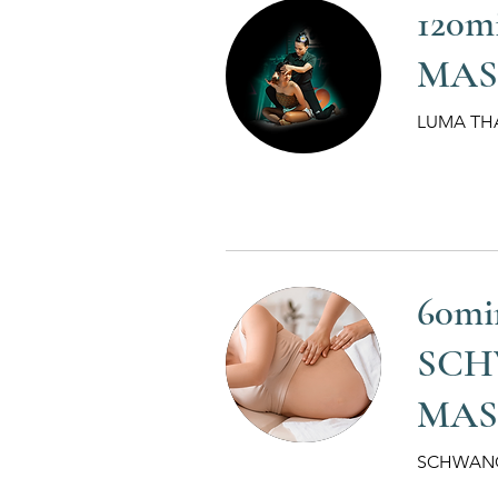
120m
MAS
LUMA TH
60m
SCH
MAS
SCHWAN