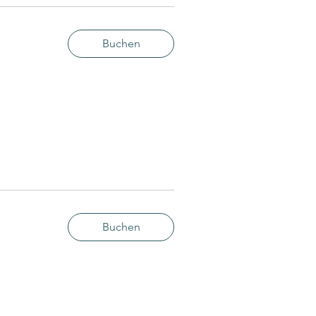
Buchen
Buchen